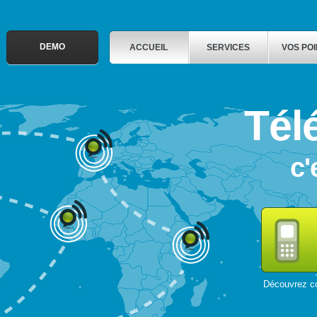
DEMO
ACCUEIL
SERVICES
VOS PO
Tél
c'
Découvrez co