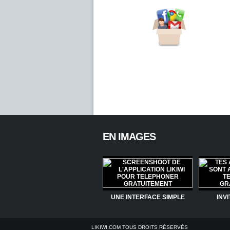
Une appli gratuite à partager !
Invitez tous vos amis Facebook et
Gmail sur Likiwi et téléphonez
gratuitement.
EN IMAGES
UNE INTERFACE SIMPLE
INVI
LIKIWI.COM TOUS DROITS RÉSERVÉS