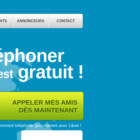
INTS
ANNONCEURS
CONTACT
éphoner
gratuit !
est
APPELER MES AMIS
DÈS MAINTENANT
mment téléphoner gratuitement avec Likiwi !