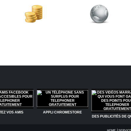
Cumulez des points Likiwi !
Depuis n'importe oú !
Utilisez vos points pour téléphoner
Téléphonez gratuitement depuis
gratuitement vers des fixes, à
Likiwi oú que vous soyez et
l'international et bientôt vers des
n'importe oú dans le monde.
mobiles!
TEZ VOS AMIS
APPLI CHROMESTORE
DES PUBLICITÉS DE Q
HOME
SERVIC