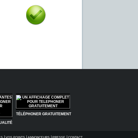
C'est simple !
Aucun téléchargement, accessible
rapidement et simplement depuis
votre navigateur.
TÉLÉPHONER GRATUITEMENT
UALITÉ
ES
VOS POINTS
ANNONCEURS
PRESSE
CONTACT